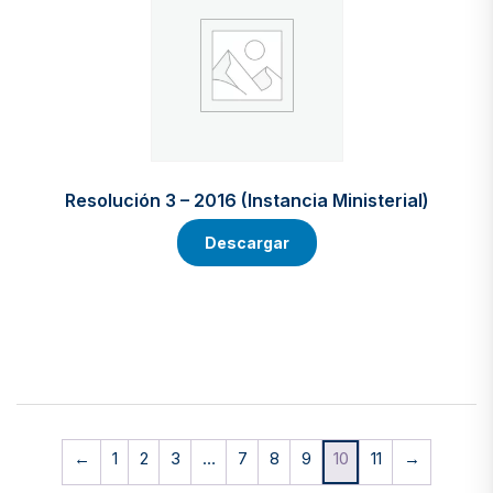
Resolución 3 – 2016 (Instancia Ministerial)
Descargar
←
1
2
3
…
7
8
9
10
11
→