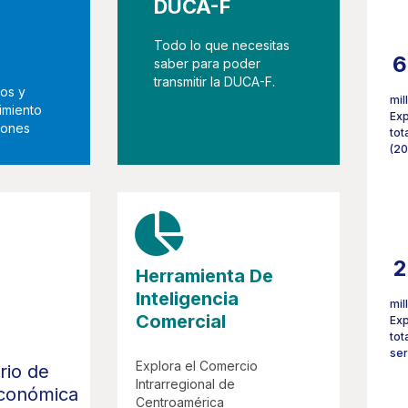
DUCA-F
Todo lo que necesitas
6
saber para poder
transmitir la DUCA-F.
os y
mil
imiento
Ex
ciones
tot
(2
4
Herramienta De
Inteligencia
mil
Comercial
Ex
tot
ser
Explora el Comercio
rio de
Intrarregional de
Económica
Centroamérica