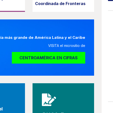
Coordinada de Fronteras
ía más grande de América Latina y el Caribe
VISITA el micrositio de
CENTROAMÉRICA EN CIFRAS
el