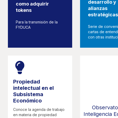
desarrollo y
como adquirir
alianzas
tokens
estratégicas
Para la transmisión de la
Serie de conveni
FYDUCA
cartas de entend
con otras institu
Propiedad
intelectual en el
Subsistema
Económico
Observato
Conoce la agenda de trabajo
Inteligencia 
en materia de propiedad