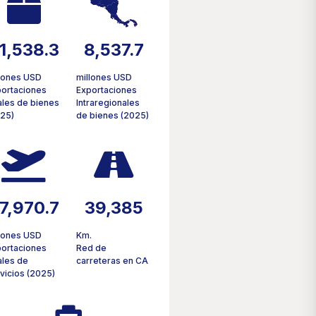
1,538.3
14,055.5
lones USD
millones USD
portaciones
Exportaciones
ales de bienes
Intraregionales
025)
de bienes (2025)
6,088.1
76,221
lones USD
Km.
portaciones
Red de
ales de
carreteras en CA
vicios (2025)