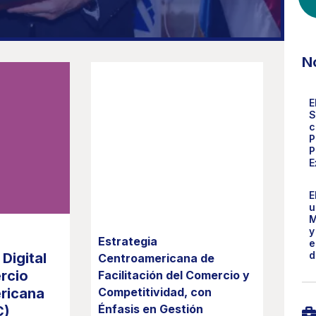
N
E
S
c
P
P
E
E
u
M
y
Estrategia
e
d
Digital
Centroamericana de
rcio
Facilitación del Comercio y
ricana
Competitividad, con
Énfasis en Gestión
C)