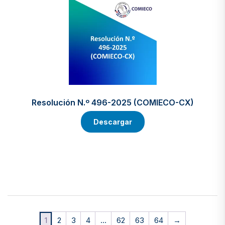
Resolución N.º 496-2025 (COMIECO-CX)
Descargar
1
2
3
4
…
62
63
64
→