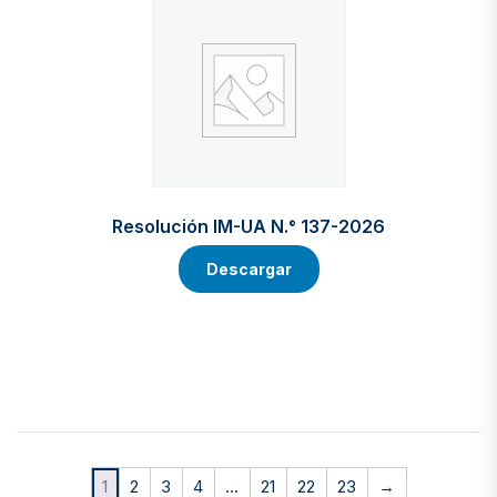
Resolución IM-UA N.° 137-2026
Descargar
1
2
3
4
…
21
22
23
→