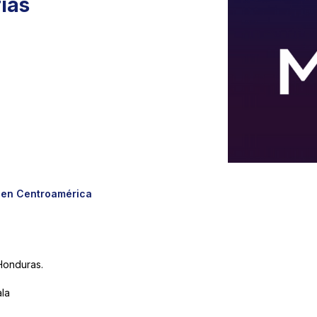
rias
s en Centroamérica
Honduras.
ala