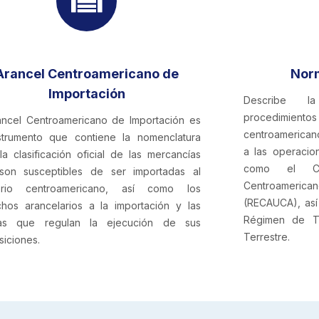
Arancel Centroamericano de
Nor
Importación
Describe l
procedimien
ancel Centroamericano de Importación es
centroamerican
strumento que contiene la nomenclatura
a las operacio
la clasificación oficial de las mercancías
como el Có
son susceptibles de ser importadas al
Centroameric
itorio centroamericano, así como los
(RECAUCA), así
hos arancelarios a la importación y las
Régimen de Tr
as que regulan la ejecución de sus
Terrestre.
siciones.