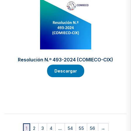
Resolución N.º 493-2024 (COMIECO-CIX)
Descargar
1
2
3
4
…
54
55
56
→