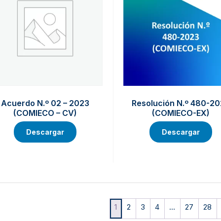
Acuerdo N.º 02 – 2023
Resolución N.º 480-2
(COMIECO – CV)
(COMIECO-EX)
Descargar
Descargar
1
2
3
4
…
27
28