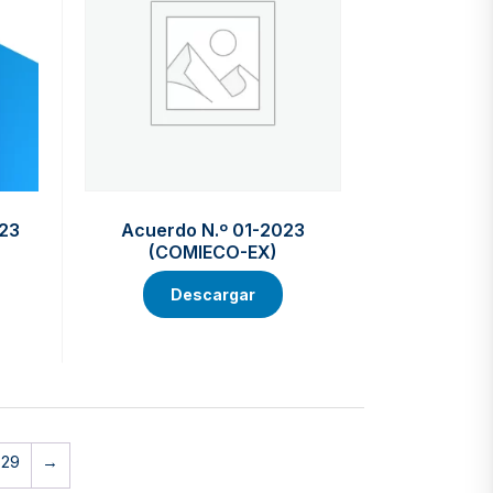
023
Acuerdo N.º 01-2023
(COMIECO-EX)
Descargar
29
→