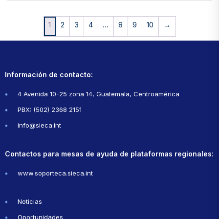
1
2
3
4
…
8
9
10
→
Información de contacto:
4 Avenida 10-25 zona 14, Guatemala, Centroamérica
PBX: (502) 2368 2151
info@sieca.int
Contactos para mesas de ayuda de plataformas regionales:
www.soporteca.sieca.int
Noticias
Oportunidades