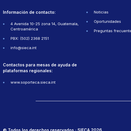
Información de contacto:
Noticias
Oportunidades
4 Avenida 10-25 zona 14, Guatemala,
Centroamérica
Preguntas frecuent
PBX: (502) 2368 2151
info@sieca.int
Contactos para mesas de ayuda de
plataformas regionales:
www.soporteca.sieca.int
© Todos los derechos reservados · SIECA 2026