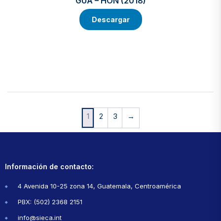
GUA – HON (2018)
Descargar
1
2
3
→
Información de contacto:
4 Avenida 10-25 zona 14, Guatemala, Centroamérica
PBX: (502) 2368 2151
info@sieca.int