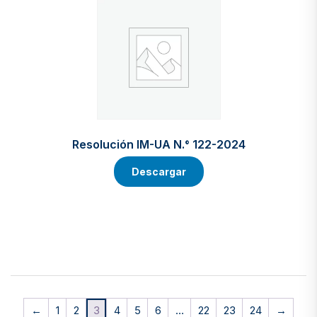
Resolución IM-UA N.° 122-2024
Descargar
←
1
2
3
4
5
6
…
22
23
24
→