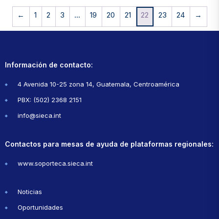
←
1
2
3
…
19
20
21
22
23
24
→
Información de contacto:
4 Avenida 10-25 zona 14, Guatemala, Centroamérica
PBX: (502) 2368 2151
info@sieca.int
Contactos para mesas de ayuda de plataformas regionales:
www.soporteca.sieca.int
Noticias
Oportunidades