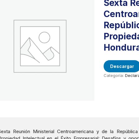
Sexta Re
Centroa
Repúbli
Propieda
Hondura
Descargar
Categoría:
Declara
Sexta Reunión Ministerial Centroamericana y de la República
Propiedad Intelectual en el Éxito Empresarial: Desafíos y op