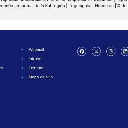
económico actual de la Subregión | Tegucigalpa, Honduras |10 de a
Webmail
Intranet
es
Extranet
Mapa de sitio