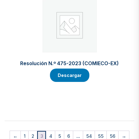
Resolución N.º 475-2023 (COMIECO-EX)
Descargar
←
1
2
3
4
5
6
…
54
55
56
→