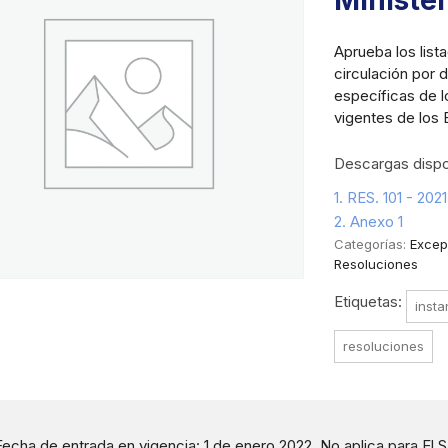
Minister
Aprueba los list
circulación por 
específicas de 
vigentes de los 
Descargas dispo
1. RES. 101 - 202
2. Anexo 1
Categorías:
Excepc
Resoluciones
Etiquetas:
insta
resoluciones
Fecha de entrada en vigencia: 1 de enero 2022. No aplica para El 