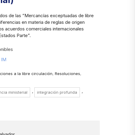
ial)
ados de las “Mercancías exceptuadas de libre
diferencias en materia de reglas de origen
los acuerdos comerciales internacionales
Estados Parte”.
nibles
1 IM
iones a la libre circulación
,
Resoluciones
,
,
,
ncia ministerial
integración profunda
Salvador