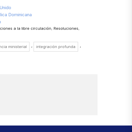
 Unido
lica Dominicana
n
iones a la libre circulación
,
Resoluciones
,
,
,
ncia ministerial
integración profunda