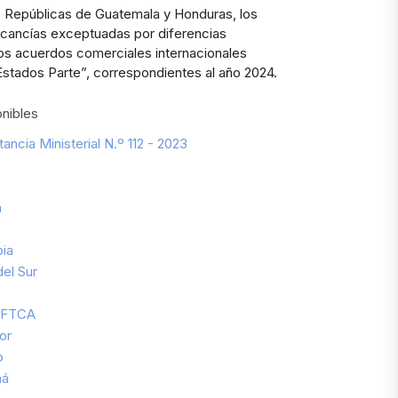
s Repúblicas de Guatemala y Honduras, los
rcancías exceptuadas por diferencias
los acuerdos comerciales internacionales
Estados Parte”, correspondientes al año 2024.
nibles
tancia Ministerial N.º 112 - 2023
á
ia
el Sur
AFTCA
or
o
má