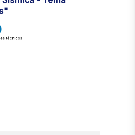
e Sísmica - Tema
s"
es técnicos