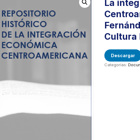
La integ
Centroam
Fernánd
Cultura 
Descargar
Categorías:
Docum