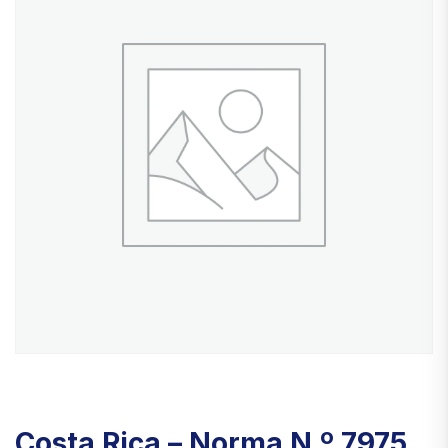
Costa Rica – Norma N.º 7975