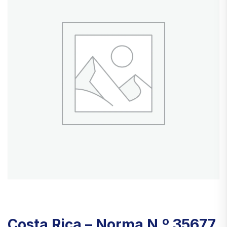
Costa Rica – Norma N.º 35677