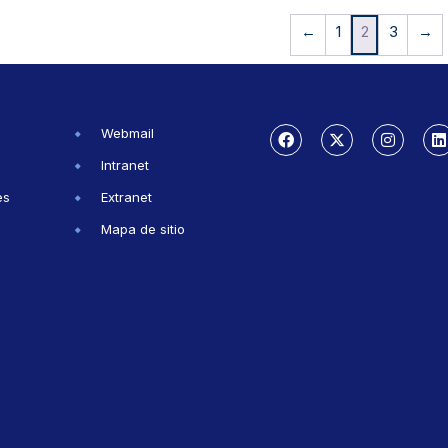
←
1
2
3
→
Webmail
Intranet
es
Extranet
Mapa de sitio