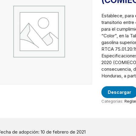
(COMIE
Establece, para 
transitorio entre
para el cumplimi
“Color”, en la T
gasolina superi
RTCA 75.01.20:19
Especificacione
2020 (COMIECO-X
consecuencia, di
Honduras, a part
Descargar
Categorías:
Regla
Fecha de adopción: 10 de febrero de 2021