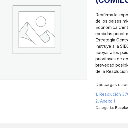
(COMIE
Reafirma la impo
de los países m
Económica Centr
medidas priorita
Estrategia Centr
Instruye a la SI
apoyar a los paí
prioritarias de c
brevedad posible
de la Resolución
Descargas dispo
1. Resolución 3
2. Anexo I
Categoría:
Resolu