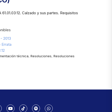
CO)
61.01.03:12. Calzado y sus partes. Requisitos
nibles
 - 2013
 Errata
:12
mentación técnica
,
Resoluciones
,
Resoluciones