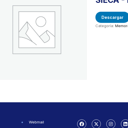
SIECA 
Descargar
Categoría:
Memorá
Webmail