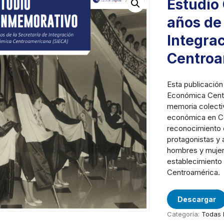
Estudio
años de 
Integra
Centroa
Esta publicación
Económica Centr
memoria colectiv
económica en Ce
reconocimiento 
protagonistas y a
hombres y mujere
establecimiento
Centroamérica.
Descargar
Categoría:
Todas 