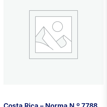
Costa Rica – Norma N.º 7788