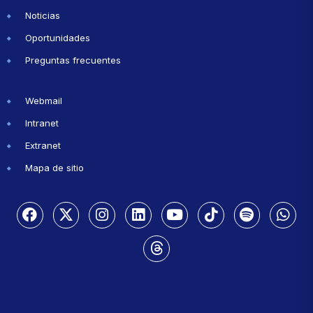
Noticias
Oportunidades
Preguntas frecuentes
Webmail
Intranet
Extranet
Mapa de sitio