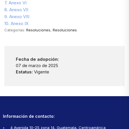
7. Anexo VI
8. Anexo VII
9. Anexo VIII
10. Anexo IX
Categorías:
Resoluciones
,
Resoluciones
Fecha de adopción:
07 de marzo de 2025
Estatus:
Vigente
Información de contacto:
4 Avenida 10-25 zona 14, Guatemala, Centroamérica