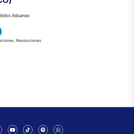
CO)
itidos Aduanas
uciones
,
Resoluciones