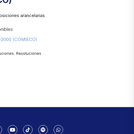
CO)
osiciones arancelarias
nibles
55-2000 (COMIECO)
uciones
,
Resoluciones