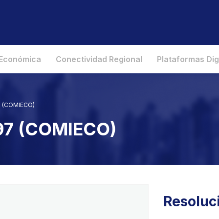
 Económica
Conectividad Regional
Plataformas Dig
97 (COMIECO)
997 (COMIECO)
Resoluc