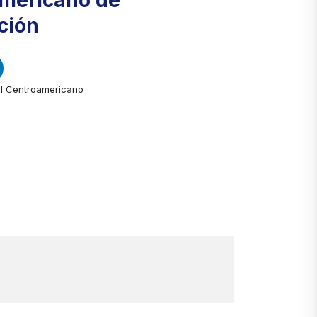
mericano de
ción
l Centroamericano