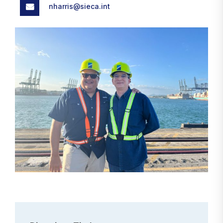
nharris@sieca.int