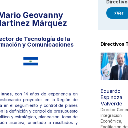
Directivo
Mario Geovanny
Ver
artínez Márquez
ector de Tecnología de la
rmación y Comunicaciones
Directivos T
Edith Flores de
Mario
Eduardo
ciones
, con 14 años de experiencia en
Molina
Geovanny
Espinoza
gestionando proyectos en la Región de
Martínez
Valverde
Directora del Centro
ia en el seguimiento y control de planes
de Estudios en
Márquez
Director Gene
n la definición y control de presupuesto
Integración
Integración
Director de
ítico y estratégico, planeación, toma de
Económica
Económica,
Tecnología de la
ción asertiva, orientado a resultados y
Facilitación de
Información y