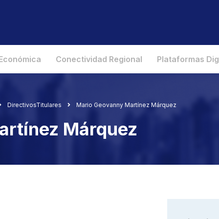
 Económica
Conectividad Regional
Plataformas Dig
DirectivosTitulares
Mario Geovanny Martínez Márquez
artínez Márquez