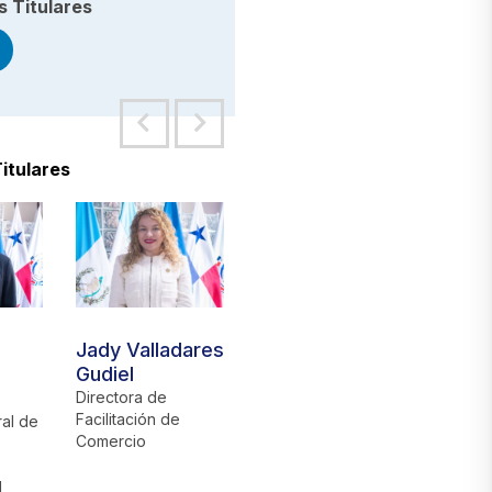
s Titulares
itulares
Jady Valladares
Miztle Mejía
Mario
Gudiel
Galla
Director de
Comunicación
Ramí
Directora de
Facilitación de
ral de
Directo
Comercio
l