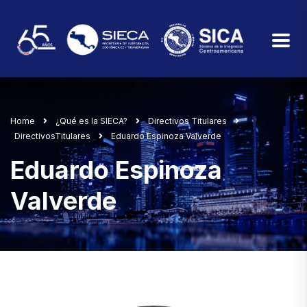
Home
¿Qué es la SIECA?
Directivos Titulares
DirectivosTitulares
Eduardo Espinoza Valverde
Eduardo Espinoza
Valverde