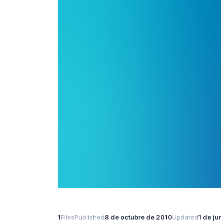
1
Files
Published
8 de octubre de 2010
Updated
1 de j