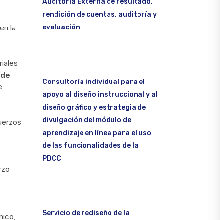
Auditoría Externa de resultado,
rendición de cuentas, auditoría y
evaluación
en la
riales
 de
Consultoría individual para el
e
apoyo al diseño instruccional y al
diseño gráfico y estrategia de
divulgación del módulo de
fuerzos
aprendizaje en línea para el uso
de las funcionalidades de la
PDCC
rzo
o
Servicio de rediseño de la
mico,