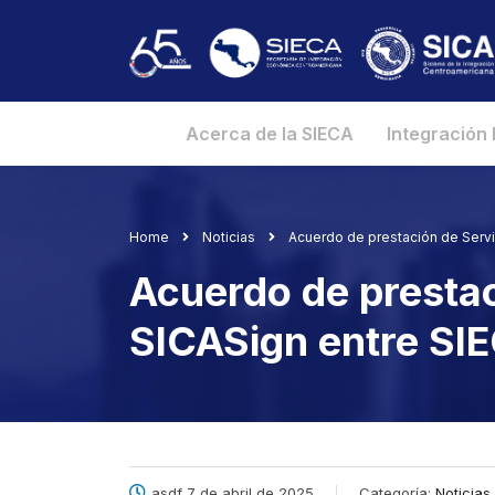
Acerca de la SIECA
Integración
Home
Noticias
Acuerdo de prestación de Servi
Acuerdo de prestac
SICASign entre SI
asdf 7 de abril de 2025
Categoría:
Noticias