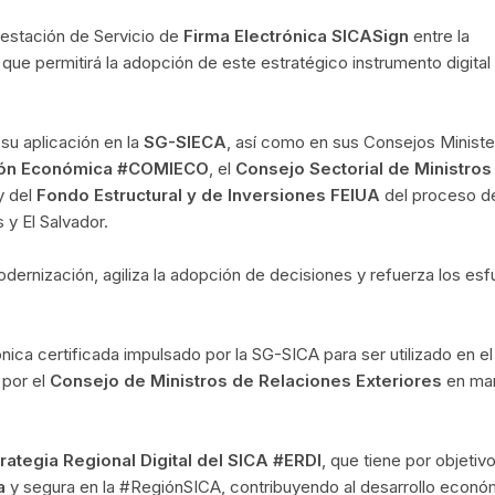
restación de Servicio de
Firma Electrónica SICASign
entre la
, que permitirá la adopción de este estratégico instrumento digital 
 su aplicación en la
SG-SIECA
, así como en sus Consejos Ministe
ción Económica #COMIECO
, el
Consejo Sectorial de Ministros
y del
Fondo Estructural y de Inversiones FEIUA
del proceso d
y El Salvador.
ernización, agiliza la adopción de decisiones y refuerza los es
rónica certificada impulsado por la SG-SICA para ser utilizado en el
 por el
Consejo de Ministros de Relaciones Exteriores
en ma
rategia Regional Digital del SICA #ERDI
, que tiene por objetiv
a
y segura en la #RegiónSICA, contribuyendo al desarrollo econó