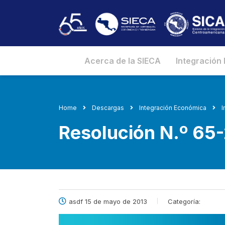
Acerca de la SIECA
Integración
Home
Descargas
Integración Económica
I
Resolución N.º 6
asdf 15 de mayo de 2013
Categoría: