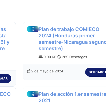
ias
Plan de trabajo COMIECO
sta
2024 (Honduras primer
5) y
semestre-Nicaragua segun
re
semestre)
0.00 KB
269 Descargas
2 de mayo de 2024
DESCARG
RGAR
IECO
Plan de acción 1.er semestr
2021