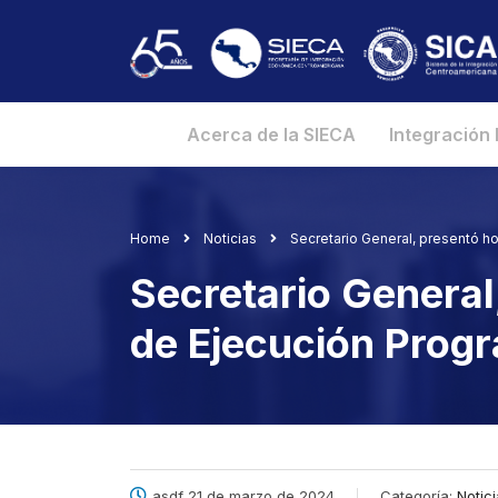
Acerca de la SIECA
Integración
Home
Noticias
Secretario General, presentó h
Secretario General
de Ejecución Progr
asdf 21 de marzo de 2024
Categoría:
Notic