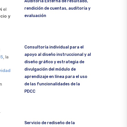
Auditoría Externa de resultado,
rendición de cuentas, auditoría y
N el
evaluación
cio y
Consultoría individual para el
l
apoyo al diseño instruccional y al
35
, la
diseño gráfico y estrategia de
divulgación del módulo de
vidad
aprendizaje en línea para el uso
en
de las funcionalidades de la
PDCC
.
Servicio de rediseño de la