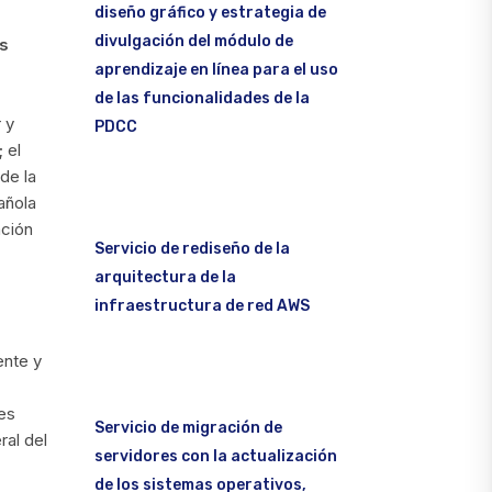
diseño gráfico y estrategia de
divulgación del módulo de
s
aprendizaje en línea para el uso
de las funcionalidades de la
 y
PDCC
;
el
de la
añola
ación
Servicio de rediseño de la
arquitectura de la
infraestructura de red AWS
ente y
es
Servicio de migración de
ral del
servidores con la actualización
de los sistemas operativos,