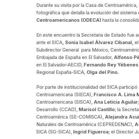
Durante su visita por la Casa de Centroamérica, 
fotográfica que detalla la evolución del sistema
Centroamericanos (ODECA)
hasta la consolid
En este encuentro la Secretaria de Estado fue 
ante el SICA
, Sonia Isabel Álvarez Cibanal,
el
Subdirector General para México, Centroamérica
Embajada de España en El Salvador,
Alfonso P
en El Salvador-AECID,
Fernando Rey Yébene
Regional España-SICA,
Olga del Pino.
Por parte de institucionalidad del SICA particip
Centroamericana (SIECA),
Francisco A.
Lima 
Centroamericana (SISCA),
Ana Leticia Aguilar
Desarrollo (CCAD),
Marisol Castillo
; la Secret
Centroamérica (SE-COMISCA),
Alejandra Acu
Naturales de Centroamérica (CEPREDENAC),
A
SICA (SG-SICA),
Ingrid Figueroa
; el Director 