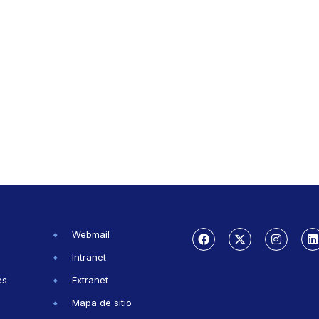
Webmail
Intranet
es
Extranet
Mapa de sitio