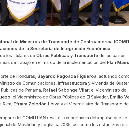
torial de Ministros de Transporte de Centroamérica (COM
talaciones de la Secretaría de Integración Económica
de los titulares de
Obras Públicas y Transporte
de los países
íneas de trabajo en el marco de la implementación del
Plan Maes
sporte de Honduras,
Bayardo Pagoada Figueroa
, actuando com
l Ministro de Comunicaciones, Infraestructura y Vivienda de Guate
as Públicas de Panamá,
Rafael Sabonge Vilar
; el Viceministro de
Buezo
; el Viceministro de Obras Públicas de El Salvador,
Emilio V
a Rica,
Efraím Zeledón Leiva
y el Viceministro de Transporte de
Tempore del COMITRAN resaltó la importancia del impulso que se 
ional de Movilidad y Logística 2035, así como los esfuerzos real