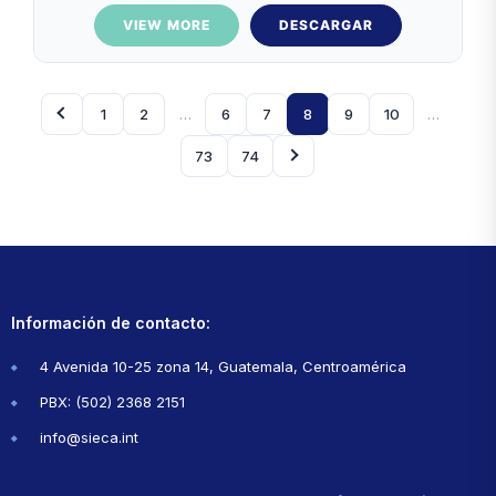
VIEW MORE
DESCARGAR
1
2
…
6
7
8
9
10
…
73
74
Información de contacto:
4 Avenida 10-25 zona 14, Guatemala, Centroamérica
PBX: (502) 2368 2151
info@sieca.int