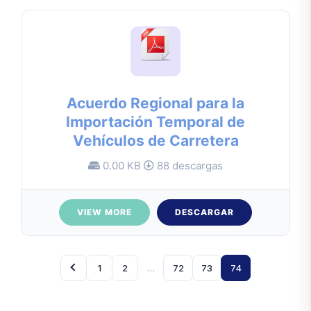
Acuerdo Regional para la
Importación Temporal de
Vehículos de Carretera
0.00 KB
88 descargas
VIEW MORE
DESCARGAR
1
2
…
72
73
74