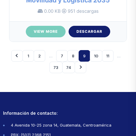
Movilidad y Logística 2035
0.00 KB
951 descargas
VIEW MORE
DESCARGAR
1
2
…
7
8
9
10
11
…
73
74
Información de contacto:
4 Avenida 10-25 zona 14, Guatemala, Centroamérica
PBX: (502) 2368 2151