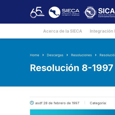
Acerca de la SIECA
Integración
Home
Descargas
Resoluciones
Resoluci
Resolución 8-199
asdf 28 de febrero de 1997
Categoría: