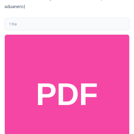
aduanero)
1 file