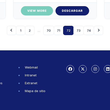
VIEW MORE
DESCARGAR
1
2
…
70
71
72
73
74
Webmail
Intranet
es
Extranet
Mapa de sitio