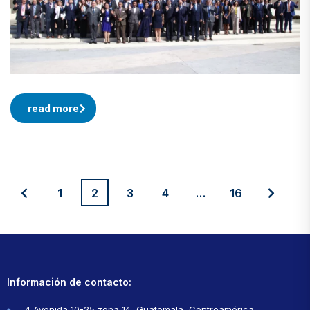
read more
1
2
3
4
…
16
Información de contacto:
4 Avenida 10-25 zona 14, Guatemala, Centroamérica