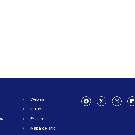
Webmail
Intranet
es
Extranet
Mapa de sitio